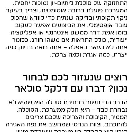
התחזוקה של סוללת ליתיום-יון נמוכות יחסית.
המערכת פועלת ברובה אוטומטית, וצריך בעיקר
ניקוי תקופתי ובדיקה שנתית כדי לוודא שהכול
עובד אופטימלי. את הביצועים אפשר לעקוב
בזמן אמת דרך ממשק אינטרנטי או אפליקציה
ייעודית, כולל התראות אם משהו חורג. כלומר
אתה לא נשאר באפלה – אתה רואה בדיוק כמה
ייצרת, כמה אגרת וכמה צרכת.
רוצים שנעזור לכם לבחור
נכון? דברו עם דלקל סולאר
הדבר הכי חשוב בבחירת סוללה הוא שהיא לא
נבחרת לבד – היא חלק ממערכת. הסוללה,
הממיר, הקיבולת והצריכה שלכם צריכים
להתכתב, וצוות הנדסי שמחשב את נפח האגירה