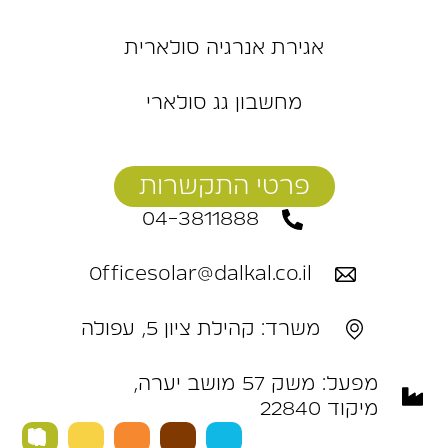
אגירת אנרגיה סולארית
מחשבון גג סולארי
פרטי התקשרות
04-3811888
Officesolar@dalkal.co.il
משרד: קהילת ציון 5, עפולה
מפעל: ‬משק‭ ‬57‭ ‬מושב‭ ‬יערה,
מיקוד 22840 ‭