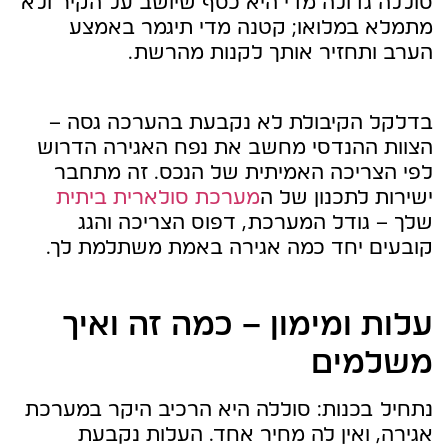
סוללה גדולה מדי היא כסף שיושב על הקיר ולא
מתמלא במלואו; קטנה מדי תיגמר באמצע
הערב ותחזיר אותך לקנות מהרשת.
בדלקל הקיבולת לא נקבעת בהערכה גסה –
הצוות ההנדסי מחשב את נפח האגירה הדרוש
לפי הצריכה האמיתית של הנכס. זה מתחבר
ישירות לתכנון של ה
מערכת סולארית ביתית
שלך – גודל המערכת, דפוס הצריכה והגג
קובעים יחד כמה אגירה באמת משתלמת לך.
עלות ומימון – כמה זה ואיך
משלמים
נתחיל בכנות: סוללה היא הרכיב היקר במערכת
אגירה, ואין לה מחיר אחד. העלות נקבעת