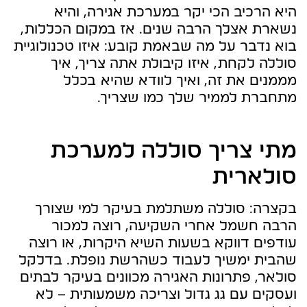
היא הרכיב הכי יקר במערכת אגירה, והיא
נשארת אצלך הרבה שנים. אז במקום הכללות,
בוא נדבר על מה שבאמת קובע: איזו טכנולוגיית
סוללה לקחת, איזו קיבולת אתה צריך, איך
מממנים את זה, ואיך לוודא שהיא בכלל
מתחברת לממיר שלך כמו שצריך.
מתי צריך סוללה למערכת
סולארית
בקצרה: סוללה משתלמת בעיקר למי שצורך
הרבה חשמל אחרי השקיעה, רוצה למכור
עודפים דווקא בשעות השיא היקרות, או רוצה
שהבית ימשיך לעבוד כשהרשת נופלת. בדלקל
סולאר, פתרונות האגירה מכוונים בעיקר לבתים
ועסקים עם גג גדול וצריכה משמעותית – לא