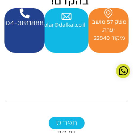
בהקדם!
‬משק‭ ‬57‭ ‬מושב‭ ‬
04-3811888
Officesolar@dalkal.co.il
יערה,
‬מיקוד 22840 ‭
תפריט
דף בית