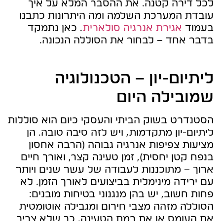
לכל דירה קטנה. את ההסבר המלא על איך
עובדת המערכת השלמה ומה היתרונות כתבנו
בעמוד
אגירת אנרגיה סולארית
. כאן נתמקד
בדבר אחד – לבחור את הסוללה הנכונה.
ליתיום-יון – הטכנולוגיה
שמובילה היום
הסטנדרט בשוק הביתי והעסקי כיום הוא סוללות
ליתיום-יון מתקדמות, ויש לזה סיבה טובה. הן
מציעות צפיפות אנרגיה גבוהה (הרבה אחסון
בנפח קטן יחסית), זמן טעינה קצר, ואורך חיים
ארוך – מתוכננות לעבודה של עשר שנים ויותר
עם ירידה מינימלית בביצועים לאורך הזמן. לא
פחות חשוב, יש בהן מנגנוני בטיחות מובנים:
הסוללה מזהה מצבי חירום ומגבילה אוטומטית
את העומס או את רמת הטעינה, כך שלא צריך