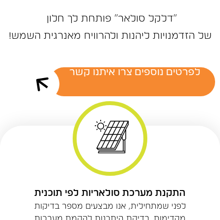
״דלקל ‬סולאר״‭ ‬פותחת‭ ‬לך‭ ‬חלון‭ ‬
של‭ ‬הזדמנויות‭ ‬ליהנות‭ ‬ולהרוויח‭ ‬מאנרגית‭ ‬השמש‭!‬
לפרטים נוספים צרו איתנו קשר
התקנת מערכת סולאריות לפי תוכנית
לפני שמתחילית, אנו מבצעים מספר בדיקות
מקדימות. בדיקת היתכנות להקמת מערכות