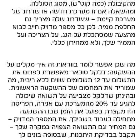
מהקיבולת (כמה קוט"ש), מסוג הסוללה,
ומהשאלה אם זו מערכת חדשה או שדרוג של
מערכת קיימת – ששדרוג שלה מצריך גם
החלפת ממיר. לכן כל מספר מדויק חייב לבוא
מהצעה שמסתכלת על הגג, על הצריכה ועל
הממיר שלך, ולא ממחירון כללי.
מה שכן אפשר לומר בוודאות זה איך מקלים על
ההשקעה: דלקל סולאר מאפשרת לפרוס את
התשלום עד 12 תשלומים שווים ללא ריבית, מה
שמוריד את המחסום של ההשקעה הראשונית.
ובהינתן שדלקל מצביעה על תשואה שיכולה
להגיע עד 20% מהמערכת עם אגירה, הפריסה
הזו מקצרת בפועל את הזמן שבו ההשקעה
מתחילה לעבוד בשבילך. את המספר המדויק –
גם המחיר וגם התשואה הצפויה במקרה שלך –
תקבל בבדיקת היתכנות, שבסופה בונים לך