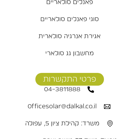
פאנלים סולאריים
סוגי פאנלים סולאריים
אגירת אנרגיה סולארית
מחשבון גג סולארי
פרטי התקשרות
04-3811888
Officesolar@dalkal.co.il
משרד: קהילת ציון 5, עפולה