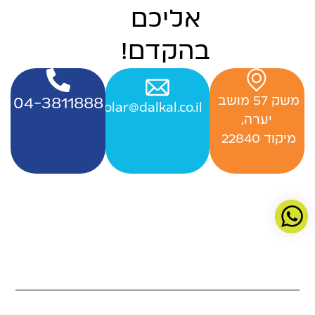
אליכם
בהקדם!
‬משק‭ ‬57‭ ‬מושב‭ ‬
04-3811888
Officesolar@dalkal.co.il
יערה,
‬מיקוד 22840 ‭