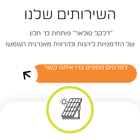
השירותים שלנו
״דלקל ‬סולאר״‭ ‬פותחת‭ ‬לך‭ ‬חלון‭ ‬
של‭ ‬הזדמנויות‭ ‬ליהנות‭ ‬ולהרוויח‭ ‬מאנרגית‭ ‬השמש‭!‬
לפרטים נוספים צרו איתנו קשר