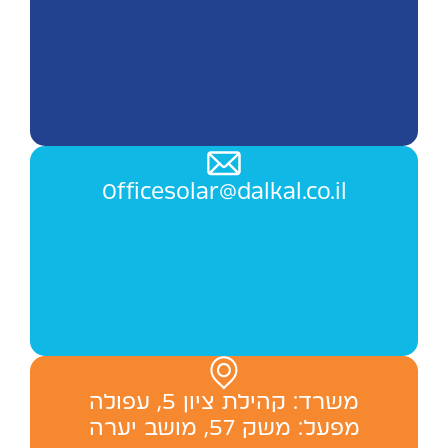
Officesolar@dalkal.co.il
משרד: ‬קהילת ציון 5, עפולה
מפעל: משק 57, מושב יערה