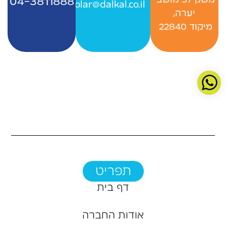
‬משק‭ ‬57‭ ‬מושב‭ ‬
04-3811888
Officesolar@dalkal.co.il
יערה,
‬מיקוד 22840 ‭
תפריט
דף בית
אודות החברה