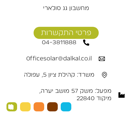
מחשבון גג סולארי
פרטי התקשרות
04-3811888
Officesolar@dalkal.co.il
משרד: קהילת ציון 5, עפולה
מפעל: ‬משק‭ ‬57‭ ‬מושב‭ ‬יערה,
מיקוד 22840 ‭