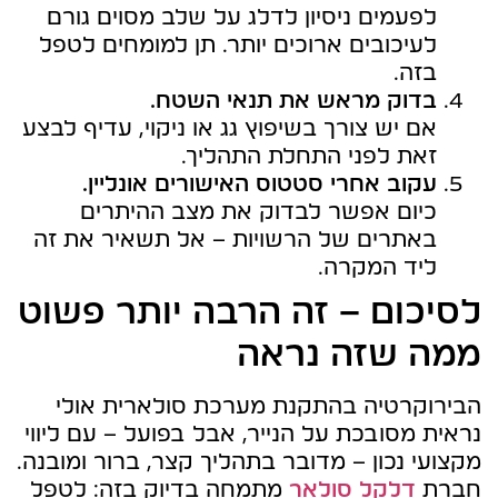
לפעמים ניסיון לדלג על שלב מסוים גורם
לעיכובים ארוכים יותר. תן למומחים לטפל
בזה.
בדוק מראש את תנאי השטח.
אם יש צורך בשיפוץ גג או ניקוי, עדיף לבצע
זאת לפני התחלת התהליך.
עקוב אחרי סטטוס האישורים אונליין.
כיום אפשר לבדוק את מצב ההיתרים
באתרים של הרשויות – אל תשאיר את זה
ליד המקרה.
לסיכום – זה הרבה יותר פשוט
ממה שזה נראה
הבירוקרטיה בהתקנת מערכת סולארית אולי
נראית מסובכת על הנייר, אבל בפועל – עם ליווי
מקצועי נכון – מדובר בתהליך קצר, ברור ומובנה.
חברת
דלקל סולאר
מתמחה בדיוק בזה: לטפל