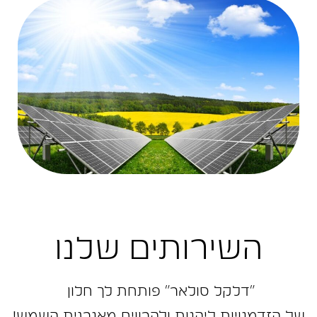
השירותים שלנו
״דלקל ‬סולאר״‭ ‬פותחת‭ ‬לך‭ ‬חלון‭ ‬
של‭ ‬הזדמנויות‭ ‬ליהנות‭ ‬ולהרוויח‭ ‬מאנרגית‭ ‬השמש‭!‬