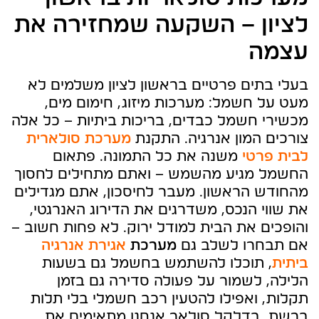
לציון – השקעה שמחזירה את
עצמה
בעלי בתים פרטיים בראשון לציון משלמים לא
מעט על חשמל: מערכות מיזוג, חימום מים,
מכשירי חשמל כבדים, בריכות ביתיות – כל אלה
צורכים המון אנרגיה. התקנת
מערכת סולארית
לבית פרטי
משנה את כל התמונה. פתאום
החשמל מגיע מהשמש – ואתם מתחילים לחסוך
מהחודש הראשון. מעבר לחיסכון, אתם מגדילים
את שווי הנכס, משדרגים את הדירוג האנרגטי,
והופכים את הבית למודל ירוק. לא פחות חשוב –
אם תבחרו לשלב גם
מערכת
אגירת אנרגיה
ביתית
, תוכלו להשתמש בחשמל גם בשעות
הלילה, לשמור על פעולה סדירה גם בזמן
תקלות, ואפילו להטעין רכב חשמלי בלי תלות
ברשת. בדלקל סולאר אנחנו מתאימים את