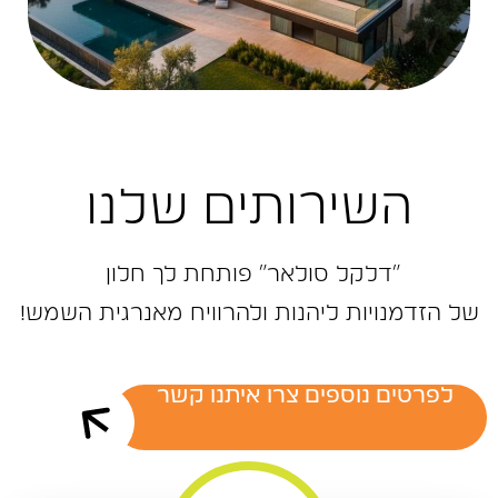
השירותים שלנו
״דלקל ‬סולאר״‭ ‬פותחת‭ ‬לך‭ ‬חלון‭ ‬
של‭ ‬הזדמנויות‭ ‬ליהנות‭ ‬ולהרוויח‭ ‬מאנרגית‭ ‬השמש‭!‬
לפרטים נוספים צרו איתנו קשר