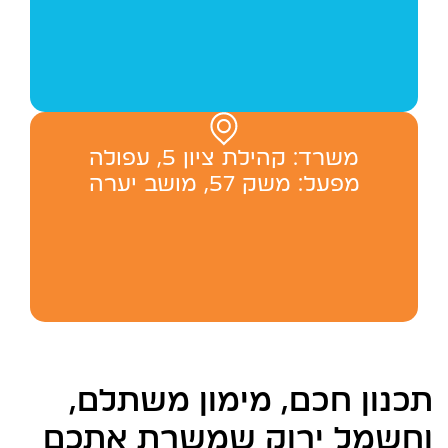
משרד: ‬קהילת ציון 5, עפולה
מפעל: משק 57, מושב יערה
תכנון חכם, מימון משתלם,
וחשמל ירוק שמשרת אתכם