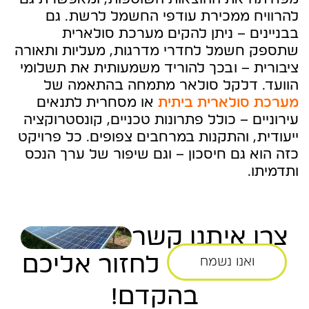
להרוויח ממכירת עודפי החשמל לרשת. גם
בבניינים – ניתן להקים מערכת סולארית
שתספק חשמל לחדרי מדרגות, מעליות ותאורה
ציבורית – ובכך להוריד משמעותית את תשלומי
הוועד. דלקל סולאר מתמחה בהתאמה של
מערכת סולארית ביתית
או מסחרית לתנאים
עירוניים – כולל פתרונות טכניים, קונסטרוקציה
ייעודית, והתקנות במרחבים צפופים. כל פרויקט
כזה הוא גם חיסכון – וגם שיפור של ערך הנכס
ותדמיתו.
צרו איתנו קשר
לחזור אליכם
ואנו נשמח
בהקדם!