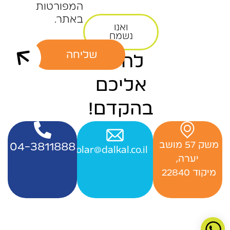
המפורטות
באתר.
ואנו
נשמח
שליחה
לחזור
אליכם
בהקדם!
‬משק‭ ‬57‭ ‬מושב‭ ‬
04-3811888
Officesolar@dalkal.co.il
יערה,
‬מיקוד 22840 ‭