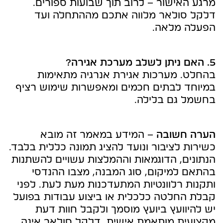
מרגע האישור – לרוב תוך שבועות ספורים.
דלקל סולאר מלווה אתכם מההתחלה ועד
הפעלה מלאה.
5. האם ניתן לשלב מערכת אגירה?
בהחלט. מערכות אגירת אנרגיה מתאימות
במיוחד לבתים חכמים ומאפשרות שימוש רציף
בחשמל גם בלילה.
הערה חשובה
– המידע במאמר זה מובא
כשירות לציבור ונועד להציג תמונה כללית בלבד.
הנתונים, הדוגמאות וההמלצות עשויים להשתנות
בהתאם למיקום, סוג המבנה, מצבו ההנדסי
ותקנות רלוונטיות המתעדכנות מעת לעת. לפני
קבלת החלטה כלכלית או ביצוע עבודות בפועל
יש להיוועץ ביועץ מוסמך ולקבל חוות דעת
מקצועית מותאמת אישית. דלקל סולאר אינה