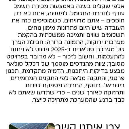
אלפי שקלים בשנה באמצעות מכירת חשמל
עודף לחברת החשמל. למעשה, אתם לא רק
חוסכים – אתם מרוויחים. כשמוסיפים לזה את
העובדה שיש היום פתרונות מימון נוחים,
תשלומים שווים ותמיכה ממשלתית בהקמת
מערכות ירוקות, התמונה ברורה: חבילת הערך
של מערכת סולארית ב-2025 פשוט לא ניתנת
להתעלמות. וחשוב לזכור – לא מדובר בפרויקט
מסובך: צוות מהנדסים מוסמך של דלקל סולאר
מבצע בדיקות היתכנות, הדמיה מתקדמת, תכנון
פרטני, והתקנה מלאה לפי התקנים המחמירים
בישראל. בנוסף, החברה מספקת שירות
ותחזוקה לאורך שנים – כדי שתדעו שאתם לא
לבד ברגע שהמערכת מתחילה לייצר.
צרו איתנו קשר