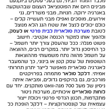
מלבד המגזר הביתי, גם בעלי עסקים ביוקנעם
מבינים היום את הפוטנציאל העצום שבהשקעה
באנרגיה ירוקה. חנויות, מבני משרדים, גני
אירועים, מוסכים ואפילו מבני תעשייה קלים –
כולם יכולים לנצל את שטח הגג הלא מנוצל
לטובת
מערכת סולארית לבית פרטי
או לעסק
,
ולהפוך אותו למקור הכנסה אקטיבי. חישוב
פשוט מגלה: ככל שהעסק צורך יותר חשמל –
כך החיסכון גדול יותר. במקרים רבים, ההוצאה
על חשמל מהווה נתח משמעותי מההוצאות
השוטפות של עסק קטן או בינוני, כך שהמעבר
לאנרגיה סולארית מאפשר לייצר יתרון תחרותי
אמיתי.
דלקל סולאר
מתמחה בפרויקטים
מורכבים, גם בהיקפים גדולים, ומביאה איתה
ניסיון של מעל 700 מגה-וואט מותקנים. יחד עם
לוחות סולאריים
איכותיים, מערכות ניטור
מתקדמות, תכנון הנדסי פרטני ויכולת ייצור
עצמאית של קונסטרוקציות – דלקל הופכת כל