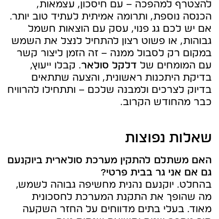
להצטרף למהפכה – עם חיסכון, עצמאות,
הכנסה נוספת, ותרומה אמיתית לעתיד טוב יותר.
אם יש לכם גג פנוי, עסק עם הוצאות חשמל
גבוהות, או פשוט רצון להתחיל לנצל את השמש
במקום רק לסבול ממנה – זה הזמן ליצור קשר
עם המומחים של
דלקל סולאר
. קבלו ייעוץ,
בדיקת היתכנות ראשונית, והצעה שתתאים
בדיוק לצרכים ולמבנה שלכם – ותתחילו להרוויח
כבר מהחודש הקרוב.
שאלות נפוצות
האם משתלם להתקין מערכת סולארית ביוקנעם
גם אם אני גר בבית פרטי?
בהחלט. יוקנעם נהנית מחשיפה גבוהה לשמש,
מה שהופך את התקנת המערכת לחסכונית
מאוד. בעלי בתים מדווחים על החזר השקעה