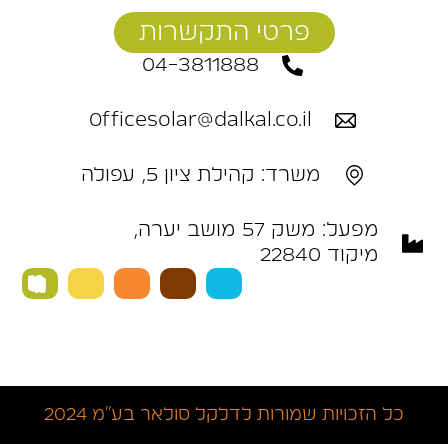
פרטי התקשרות
04-3811888
Officesolar@dalkal.co.il
משרד: קהילת ציון 5, עפולה
מפעל: ‬משק‭ ‬57‭ ‬מושב‭ ‬יערה,
מיקוד 22840 ‭
כל הזכויות שמורות לדלקל סולאר בע״מ 2024