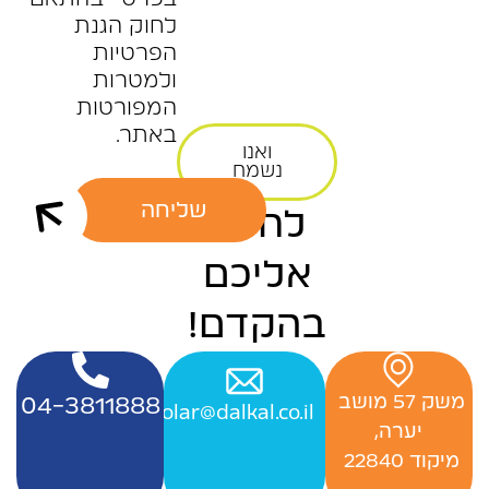
לחוק הגנת
הפרטיות
ולמטרות
המפורטות
באתר.
ואנו
נשמח
שליחה
לחזור
אליכם
בהקדם!
‬משק‭ ‬57‭ ‬מושב‭ ‬
04-3811888
Officesolar@dalkal.co.il
יערה,
‬מיקוד 22840 ‭