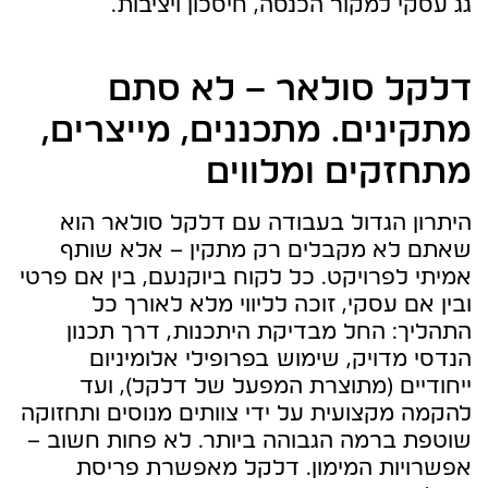
גג עסקי למקור הכנסה, חיסכון ויציבות.
דלקל סולאר – לא סתם
מתקינים. מתכננים, מייצרים,
מתחזקים ומלווים
היתרון הגדול בעבודה עם דלקל סולאר הוא
שאתם לא מקבלים רק מתקין – אלא שותף
אמיתי לפרויקט. כל לקוח ביוקנעם, בין אם פרטי
ובין אם עסקי, זוכה לליווי מלא לאורך כל
התהליך: החל מבדיקת היתכנות, דרך תכנון
הנדסי מדויק, שימוש בפרופילי אלומיניום
ייחודיים (מתוצרת המפעל של דלקל), ועד
להקמה מקצועית על ידי צוותים מנוסים ותחזוקה
שוטפת ברמה הגבוהה ביותר. לא פחות חשוב –
אפשרויות המימון. דלקל מאפשרת פריסת