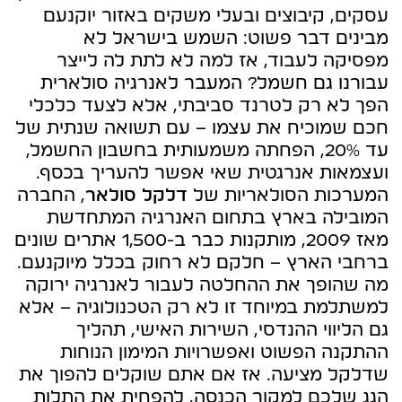
עסקים, קיבוצים ובעלי משקים באזור יוקנעם
מבינים דבר פשוט: השמש בישראל לא
מפסיקה לעבוד, אז למה לא לתת לה לייצר
עבורנו גם חשמל? המעבר לאנרגיה סולארית
הפך לא רק לטרנד סביבתי, אלא לצעד כלכלי
חכם שמוכיח את עצמו – עם תשואה שנתית של
עד 20%, הפחתה משמעותית בחשבון החשמל,
ועצמאות אנרגטית שאי אפשר להעריך בכסף.
המערכות הסולאריות של
דלקל סולאר
, החברה
המובילה בארץ בתחום האנרגיה המתחדשת
מאז 2009, מותקנות כבר ב-1,500 אתרים שונים
ברחבי הארץ – חלקם לא רחוק בכלל מיוקנעם.
מה שהופך את ההחלטה לעבור לאנרגיה ירוקה
למשתלמת במיוחד זו לא רק הטכנולוגיה – אלא
גם הליווי ההנדסי, השירות האישי, תהליך
ההתקנה הפשוט ואפשרויות המימון הנוחות
שדלקל מציעה. אז אם אתם שוקלים להפוך את
הגג שלכם למקור הכנסה, להפחית את התלות