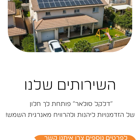
השירותים שלנו
״דלקל ‬סולאר״‭ ‬פותחת‭ ‬לך‭ ‬חלון‭ ‬
של‭ ‬הזדמנויות‭ ‬ליהנות‭ ‬ולהרוויח‭ ‬מאנרגית‭ ‬השמש‭!‬
לפרטים נוספים צרו איתנו קשר