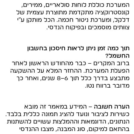
המערכת כוללת לוחות סולאריים, ממירים,
קונסטרוקציה מתקדמת מתוצרת עצמית של
דלקל, ומערכת ניטור חכמה. הכל מותקן ע"י
צוותים מוסמכים ובפיקוח הנדסי.
תוך כמה זמן ניתן לראות חיסכון בחשבון
החשמל?
ברוב המקרים – כבר מהחודש הראשון לאחר
הפעלת המערכת. ההחזר המלא על ההשקעה
מתבצע בדרך כלל תוך 6–8 שנים, ואחר כך
מדובר ברווח נטו.
הערה חשובה
– המידע במאמר זה מובא
כשירות לציבור ונועד להציג תמונה כללית בלבד.
הנתונים, הדוגמאות וההמלצות עשויים להשתנות
בהתאם למיקום, סוג המבנה, מצבו ההנדסי