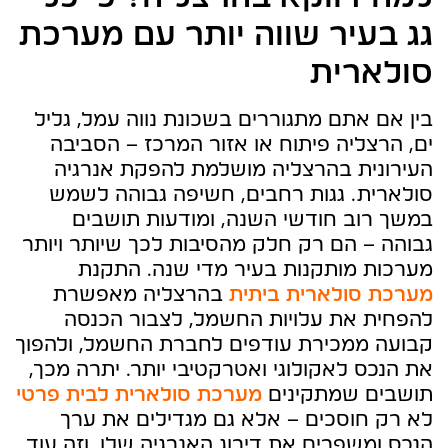
גג בעיר שווה יותר עם מערכת
סולארית
בין אם אתם מתגוררים בשכונת נווה עמל, גליל
ים, הרצליה פיתוח או אזור המרכז – הסביבה
העירונית בהרצליה מושלמת להפקת אנרגיה
סולארית. גגות רחבים, חשיפה גבוהה לשמש
במשך רוב חודשי השנה, ומודעות תושבים
גבוהה – הם רק חלק מהסיבות לכך שיותר ויותר
מערכות מותקנות בעיר מדי שנה. התקנת
מערכת סולארית ביתית
בהרצליה מאפשרת
להפחית את עלויות החשמל, לצבור הכנסה
קבועה ממכירת עודפים לחברת החשמל, ולהפוך
את הנכס לאקולוגי ואטרקטיבי יותר. יתרה מכך,
תושבים שמתקינים
מערכת סולארית לבית פרטי
לא רק חוסכים – אלא גם מגדילים את ערך
הנכס ומשפרים את דירוג האנרגיה שלו. וזה עוד