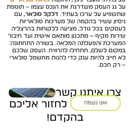
על גג העסק משדרגת את הנכס עצמו – תוספת
שתשפיע על ערכו בעתיד.
דלקל סולאר
, עם
ניסיון עשיר בהקמה של מערכות סולאריות
לעסקים בכל גודל, מציעה ללקוחות בהרצליה
שירות מקיף – מתכנון מותאם אישית ועד חיבור
המערכת והפעלתה המלאה. בשורה התחתונה:
במקום לשלם, תתחילו להרוויח. העסק שלכם
לא חייב להיות ענק כדי להנות מחשמל סולארי
– רק חכם.
צרו איתנו קשר
לחזור אליכם
ואנו נשמח
בהקדם!