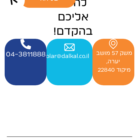
לחזור
אליכם
בהקדם!
‬משק‭ ‬57‭ ‬מושב‭ ‬
04-3811888
Officesolar@dalkal.co.il
יערה,
‬מיקוד 22840 ‭