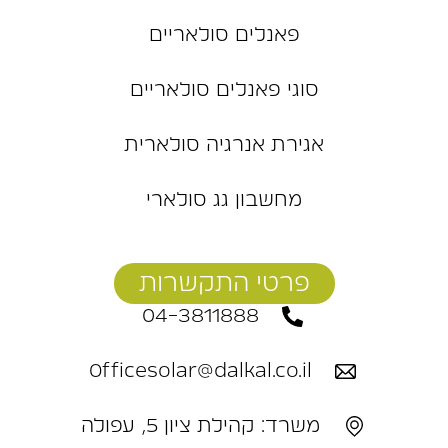
פאנלים סולאריים
סוגי פאנלים סולאריים
אגירת אנרגיה סולארית
מחשבון גג סולארי
פרטי התקשרות
04-3811888
Officesolar@dalkal.co.il
משרד: קהילת ציון 5, עפולה