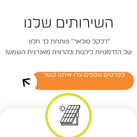
השירותים שלנו
״דלקל ‬סולאר״‭ ‬פותחת‭ ‬לך‭ ‬חלון‭ ‬
של‭ ‬הזדמנויות‭ ‬ליהנות‭ ‬ולהרוויח‭ ‬מאנרגית‭ ‬השמש‭!‬
לפרטים נוספים צרו איתנו קשר