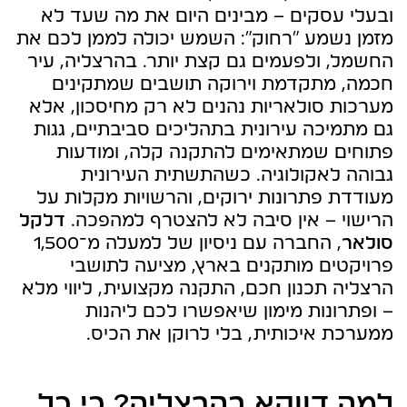
ובעלי עסקים – מבינים היום את מה שעד לא
מזמן נשמע "רחוק": השמש יכולה לממן לכם את
החשמל, ולפעמים גם קצת יותר. בהרצליה, עיר
חכמה, מתקדמת וירוקה תושבים שמתקינים
מערכות סולאריות נהנים לא רק מחיסכון, אלא
גם מתמיכה עירונית בתהליכים סביבתיים, גגות
פתוחים שמתאימים להתקנה קלה, ומודעות
גבוהה לאקולוגיה. כשהתשתית העירונית
מעודדת פתרונות ירוקים, והרשויות מקלות על
הרישוי – אין סיבה לא להצטרף למהפכה.
דלקל
סולאר
, החברה עם ניסיון של למעלה מ־1,500
פרויקטים מותקנים בארץ, מציעה לתושבי
הרצליה תכנון חכם, התקנה מקצועית, ליווי מלא
– ופתרונות מימון שיאפשרו לכם ליהנות
ממערכת איכותית, בלי לרוקן את הכיס.
למה דווקא בהרצליה? כי כל