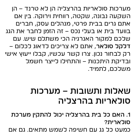
מערכות סולאריות בהרצליה הן לא טרנד – הן
השקעה נבונה, שקטה, רווחית וירוקה. בין אם
אתם גרים בבית פרטי, מנהלים עסק, חברים
בוועד בית או בעלי נכס – זה הזמן לחבר את הגג
שלכם למקור האנרגיה הכי משתלם שיש. עם
דלקל סולאר
, אתם לא צריכים לדאוג לכלום –
רק לבחור נכון. צרו קשר עכשיו, קבלו ייעוץ אישי
ובדיקת היתכנות – והתחילו לייצר חשמל
משלכם, לתמיד.
שאלות ותשובות – מערכות
סולאריות בהרצליה
1. האם כל בית בהרצליה יכול להתקין מערכת
סולארית?
כמעט כל גג עם חשיפה לשמש מתאים. גם אם