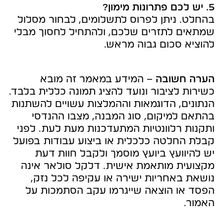
5. יש לכם פתרונות מימון?
בהחלט. ניתן לפרוס לתשלומים, לבחור מסלול
שמתאים לתזרים שלכם, ולהתחיל לחסוך מבלי
להוציא סכום גבוה מראש.
הערה חשובה
– המידע במאמר זה מובא
כשירות לציבור ונועד להציג תמונה כללית בלבד.
הנתונים, הדוגמאות וההמלצות עשויים להשתנות
בהתאם למיקום, סוג המבנה, מצבו ההנדסי
ותקנות רלוונטיות המתעדכנות מעת לעת. לפני
קבלת החלטה כלכלית או ביצוע עבודות בפועל
יש להיוועץ ביועץ מוסמך ולקבל חוות דעת
מקצועית מותאמת אישית. דלקל סולאר אינה
נושאת באחריות ישירה או עקיפה לכל נזק,
הפסד או הוצאה שייגרמו עקב הסתמכות על
האמור.