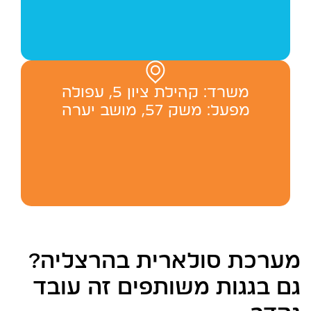
משרד: ‬קהילת ציון 5, עפולה
מפעל: משק 57, מושב יערה
מערכת סולארית בהרצליה?
גם בגגות משותפים זה עובד