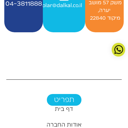
‬משק‭ ‬57‭ ‬מושב‭ ‬
04-3811888
Officesolar@dalkal.co.il
יערה,
‬מיקוד 22840 ‭
תפריט
דף בית
אודות החברה