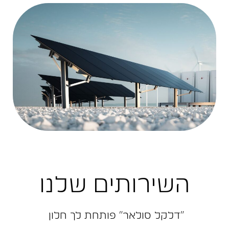
השירותים שלנו
״דלקל ‬סולאר״‭ ‬פותחת‭ ‬לך‭ ‬חלון‭ ‬