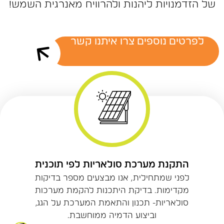
של‭ ‬הזדמנויות‭ ‬ליהנות‭ ‬ולהרוויח‭ ‬מאנרגית‭ ‬השמש‭!‬
לפרטים נוספים צרו איתנו קשר
התקנת מערכת סולאריות לפי תוכנית
לפני שמתחילית, אנו מבצעים מספר בדיקות
מקדימות. בדיקת היתכנות להקמת מערכות
סולאריות- תכנון והתאמת המערכת על הגג,
וביצוע הדמיה ממוחשבת.