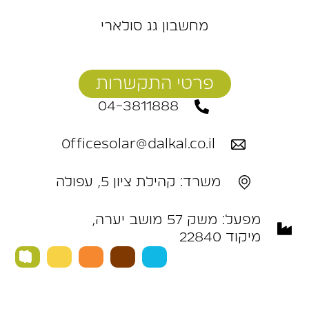
מחשבון גג סולארי
פרטי התקשרות
04-3811888
Officesolar@dalkal.co.il
משרד: קהילת ציון 5, עפולה
מפעל: ‬משק‭ ‬57‭ ‬מושב‭ ‬יערה,
מיקוד 22840 ‭