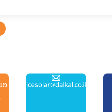
Officesolar@dalkal.co.il