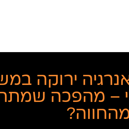
נרגיה ירוקה במש
 – מהפכה שמתח
מהחווה?