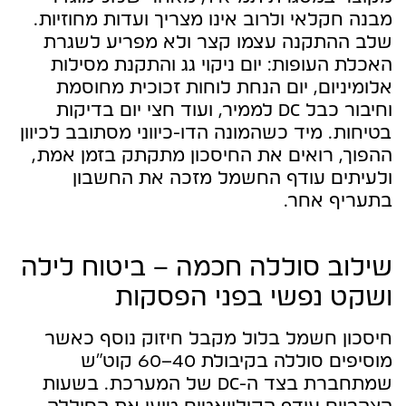
מבנה חקלאי ולרוב אינו מצריך ועדות מחוזיות.
שלב ההתקנה עצמו קצר ולא מפריע לשגרת
האכלת העופות: יום ניקוי גג והתקנת מסילות
אלומיניום, יום הנחת לוחות זכוכית מחוסמת
וחיבור כבל DC לממיר, ועוד חצי יום בדיקות
בטיחות. מיד כשהמונה הדו-כיווני מסתובב לכיוון
ההפוך, רואים את החיסכון מתקתק בזמן אמת,
ולעיתים עודף החשמל מזכה את החשבון
בתעריף אחר.
שילוב סוללה חכמה – ביטוח לילה
ושקט נפשי בפני הפסקות
חיסכון חשמל בלול מקבל חיזוק נוסף כאשר
מוסיפים סוללה בקיבולת 40–60 קוט״ש
שמתחברת בצד ה-DC של המערכת. בשעות