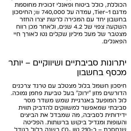
הכוללת, כולל ביטוח ופאנלי זכוכית מחוסמת
מדגם Tier-1, עמדה על 740,000 ₪; החיסכון
בחשבון יחד עם המכירה לרשת יצרו החזר
השקעה צפוי של 4.2 שנים, ולאחר מכן רווח
מצטבר של מעל מיליון שקלים נטו לאורך חיי
הפאנלים.
יתרונות סביבתיים ושיווקיים – יותר
מכסף בחשבון
חיסכון חשמל בלול מצטלב עם טרנד צרכנים
הדורשים מזון “ירוק” בעל טביעת פחמן נמוכה.
לול המופעל באנרגיית שמש משדר מסר
סביבתי שמאפשר למשווקים להדביק תווית
ידידותית לסביבה, מה שמבדל את הביצים
והעופות ומגדיל ביקוש ברשתות. הפליטה
שנחסכת – כ-210 טון CO₂ בשנה בלול בגודל