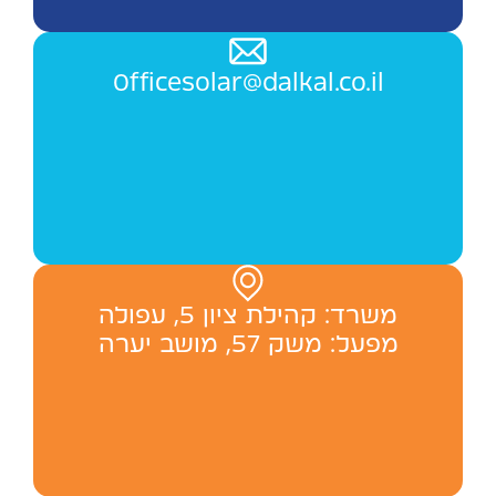
Officesolar@dalkal.co.il
משרד: ‬קהילת ציון 5, עפולה
מפעל: משק 57, מושב יערה