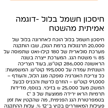
חיסכון חשמל בלול -דוגמה
אמיתית מהשטח
חיסכון חשמל בלול הוכח לאחרונה בלול של
20,000 תרנגולות ברמת הגולן, שבו הותקנה
מערכת סולארית של 180 קילו-ואט שתפוסה על
85 % משטח הגג. המערכת ייצרה בשנה
הראשונה 286,000 קוט״ש, בעוד הצריכה
השנתית עמדה על 195,000 קוט״ש. המשמעות:
כל צריכת האנרגיה סופקה מגג הלול, והעודף –
91,000 קוט״ש – הוזרם לרשת והכניס לבעל
המשק מעל 25,000 ₪ בזיכוי. בנוסף, מדידות
תרמיות הראו ירידה ממוצעת של 3 °C
בטמפרטורת הגג הפנימית, מה שהקטין את זמן
פעילות המאווררים בקיץ ב־12 %. עלות ההתקנה