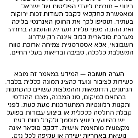
בינוני – תורמת ליעדי הפליטות של ישראל
ומאפשרת לחקלאי לקבל תעודות זכות ירוקות
בעתיד. תוסיפו לכך את החוסן האנרגטי בלילה
ואת ההגנה מפני עליות תעריף, והתמונה ברורה:
מערכת סולארית ללול איננה רק שדרוג
חשבונאי, אלא אסטרטגיית צמיחה ארוכת טווח
המשלבת כלכלה, סביבה ובריאות בעלי החיים.
הערה חשובה
— המידע במאמר זה מובא
כשירות לציבור ונועד להציג תמונה כללית בלבד.
הנתונים, הדוגמאות וההמלצות עשויים להשתנות
בהתאם למיקום, סוג המבנה, מצבו ההנדסי
ותקנות רלוונטיות המתעדכנות מעת לעת. לפני
קבלת החלטה כלכלית או ביצוע עבודות בפועל
יש להיוועץ ביועץ מוסמך ולקבל חוות דעת
מקצועית מותאמת אישית. דלקל סולאר אינה
נושאת באחריות ישירה או עקיפה לכל נזק,