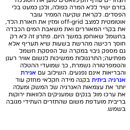
הצהריים עודף הקילוואטים טוען את הסוללה
בזרם ישיר ללא המרה כפולה, ולכן כמעט בלי
הפסדים. לקראת שקיעה הממיר עובר
אוטומטית למצב off-grid ומזין את תאורת הלד,
את בקרי המאוררים ואת משאבת המים הכבדה
בחשמל שאוחסן במשך היום. פתרון זה לא רק
חוסך רכישה מהרשת בשעות שיא תעריף אלא
גם מספק גיבוי במקרה של הפסקת חשמל
מפתיעה; התרנגולות ממשיכות לנשום אוויר רענן
והטמפרטורה נשמרת, כך שמועדי ההטלה
והבריאות אינם נפגעים. השילוב עם
אגירת
אנרגיה ביתית
בקנה מידה חקלאי מחזק עוד
יותר את עצמאות האנרגיה של המשק ומעלה
את ערכו מול בנקים שמעניקים הלוואות ירוקות
בריבית מועדפת משום שהתזרים העתידי מגובה
בשמש.