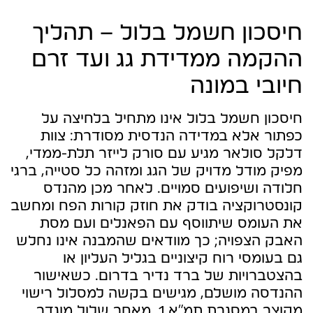
חיסכון חשמל בלול – תהליך
ההקמה ממדידת גג ועד זרם
חיובי במונה
חיסכון חשמל בלול אינו מתחיל בלחיצה על
כפתור אלא במדידה הנדסית מסודרת: צוות
דלקל סולאר מגיע עם סורק לייזר תלת-ממדי,
מפיק מודל מדויק של הגג ומזהה כל סטייה, ברגי
חלודה ושיפועים סמויים. לאחר מכן מהנדס
קונסטרוקציה בודק את חוזק קורות הפח ומחשב
את העומס שיתווסף עם הפאנלים ועם מסת
האבק הצפויה; כך מוודאים שהמבנה אינו נחלש
גם בעומסי רוח קיצוניים בגליל העליון או
בהצטברויות של ברד נדיר בדרום. כשאישור
ההנדסה מושלם, מגישים בקשה למסלול רישוי
מקוצר במסגרת תמ״א 1, מאחר שלול מוגדר