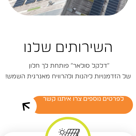
השירותים שלנו
״דלקל ‬סולאר״‭ ‬פותחת‭ ‬לך‭ ‬חלון‭ ‬
של‭ ‬הזדמנויות‭ ‬ליהנות‭ ‬ולהרוויח‭ ‬מאנרגית‭ ‬השמש‭!‬
לפרטים נוספים צרו איתנו קשר