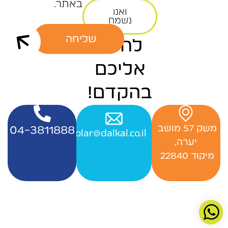
באתר.
ואנו
נשמח
שליחה
לחזור
אליכם
בהקדם!
‬משק‭ ‬57‭ ‬מושב‭ ‬
04-3811888
Officesolar@dalkal.co.il
יערה,
‬מיקוד 22840 ‭