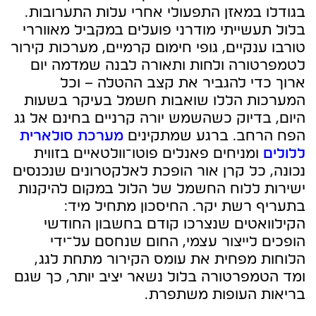
בגודלו במאזן התפעולי אחרי עלות התערובות.
בלול תעשייתי מודרני פועלים במקביל מאווררי
טורבו ענקיים, גופי חימום קרמיים, מערכות קירור
לטמפרטורה ולחות ותאורה לבנה שמדמה יום
ארוך כדי להגביר את קצב ההטלה – וכל
המערכות הללו שואבות חשמל בעיקר בשעות
היום, בדיוק כשהשמש יורה קרניים בחינם אל גג
הפח הרחב. ברגע שמתקינים
מערכת סולארית
ללולים
ומניחים פאנלים פוטו־וולטאיים בזווית
נכונה, כל קרן אור הופכת לאלקטרונים שנכנסים
ישירות ללוח החשמל של הלול במקום להיקנות
בתעריף רשת יקר. החיסכון מתחיל מיד:
הקילוואטים שנצרכו קודם בחשבון החודשי
הופכים לייצור עצמי, החום שנחסם על־ידי
הלוחות מפחית את עומס הקירור מתחת לגג,
ומד הטמפרטורה בלול נשאר יציב יותר, כך שגם
בריאות העופות משתפרת.