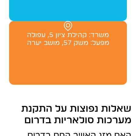
משרד: ‬קהילת ציון 5, עפולה
מפעל: משק 57, מושב יערה
שאלות נפוצות על התקנת
מערכות סולאריות בדרום
האם מזג האוויר החם בדרום