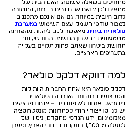
מתחילים בשאלה פשוטה: האם הבית שלי
מתאים לכך? ואם אתם גרים בדרום, התשובה
לרוב חיובית במיוחד. גם אם אינכם מתכננים
למכור עודפי חשמל, עצם השימוש
במערכת
סולארית ביתית
מאפשר לכם ליהנות מהפחתה
משמעותית בחשבון החשמל החודשי, תוך
תחושת ביטחון שאתם פחות תלויים בעלייה
בתעריפים הארציים.
למה דווקא דלקל סולאר?
דלקל סולאר היא אחת החברות הוותיקות
והמקצועיות בתחום האנרגיה הסולארית
בישראל. אנחנו לא מתווכים – אנחנו מבצעים.
יש לנו קו ייצור ייחודי לפתרונות קונסטרוקציה
מאלומיניום, ידע הנדסי מתקדם, ניסיון של
למעלה מ־1,500 התקנות ברחבי הארץ, ומערך