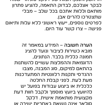
לבקר אצלכם, לבדוק התאמה, להציע פתרון
מותאם וללוות אתכם בכל שלב – מבלי
שתצטרכו להרים אבן.
לפרטים נוספים, ייעוץ ראשוני ללא עלות ותיאום
פגישה – צרו קשר עוד היום.
הערה חשובה
– המידע במאמר זה
מובא כשירות לציבור ונועד להציג
תמונה כללית בלבד. הנתונים,
הדוגמאות וההמלצות עשויים להשתנות
בהתאם למיקום, סוג המבנה, מצבו
ההנדסי ותקנות רלוונטיות המתעדכנות
מעת לעת. לפני קבלת החלטה
כלכלית או ביצוע עבודות בפועל יש
להיוועץ ביועץ מוסמך ולקבל חוות דעת
מקצועית מותאמת אישית. דלקל
סולאר אינה נושאת באחריות ישירה או