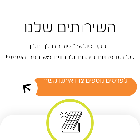
השירותים שלנו
״דלקל ‬סולאר״‭ ‬פותחת‭ ‬לך‭ ‬חלון‭ ‬
של‭ ‬הזדמנויות‭ ‬ליהנות‭ ‬ולהרוויח‭ ‬מאנרגית‭ ‬השמש‭!‬
לפרטים נוספים צרו איתנו קשר