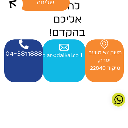
שליחה
לחזור
אליכם
בהקדם!
‬משק‭ ‬57‭ ‬מושב‭ ‬
04-3811888
Officesolar@dalkal.co.il
יערה,
‬מיקוד 22840 ‭