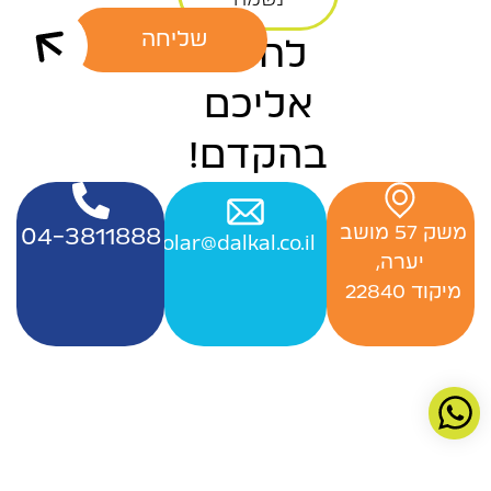
נשמח
שליחה
לחזור
אליכם
בהקדם!
‬משק‭ ‬57‭ ‬מושב‭ ‬
04-3811888
Officesolar@dalkal.co.il
יערה,
‬מיקוד 22840 ‭