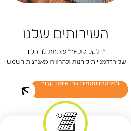
השירותים שלנו
״דלקל ‬סולאר״‭ ‬פותחת‭ ‬לך‭ ‬חלון‭ ‬
של‭ ‬הזדמנויות‭ ‬ליהנות‭ ‬ולהרוויח‭ ‬מאנרגית‭ ‬השמש‭!‬
לפרטים נוספים צרו איתנו קשר