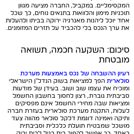
המקסימליים. במקביל, החברה מציעה מגוון
תוכניות מימון והלוואות בתנאים נוחים, כך שכל
אחד יוכל ליהנות מאנרגיה ירוקה בביתו ולהעלות
את ערך הנכס בלי להכביד על תזרים המזומנים.
סיכום: השקעה חכמה, תשואה
מובטחת
רעיון ההשבחה של נכס באמצעות מערכת
סולארית
הפך למציאות בשוק הנדל"ן הישראלי
ומוכיח את עצמו שוב ושוב. בעידן של מודעות
סביבתית גוברת, רצון לחסוך בחשבון החשמל
ומציאות שבה מחירי החשמל אינם מפסיקים
לעלות, התקנת מערכת סולארית בעזרת חברה
ותיקה ואמינה דוגמת דלקל סולאר מהווה צעד
מושכל שמבטיח תועלת כלכלית וסביבתית
כאחד. כך אפשר להפוך בית רגיל לבית ירוק