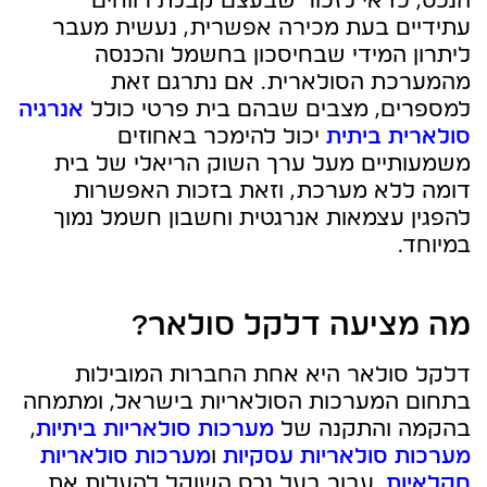
הנכס, כדאי לזכור שבעצם קבלת רווחים
עתידיים בעת מכירה אפשרית, נעשית מעבר
ליתרון המידי שבחיסכון בחשמל והכנסה
מהמערכת הסולארית. אם נתרגם זאת
למספרים, מצבים שבהם בית פרטי כולל
אנרגיה
סולארית ביתית
יכול להימכר באחוזים
משמעותיים מעל ערך השוק הריאלי של בית
דומה ללא מערכת, וזאת בזכות האפשרות
להפגין עצמאות אנרגטית וחשבון חשמל נמוך
במיוחד.
מה מציעה דלקל סולאר?
דלקל סולאר היא אחת החברות המובילות
בתחום המערכות הסולאריות בישראל, ומתמחה
בהקמה והתקנה של
מערכות סולאריות ביתיות
,
מערכות סולאריות עסקיות
ו
מערכות סולאריות
חקלאיות
. עבור בעל נכס השוקל להעלות את