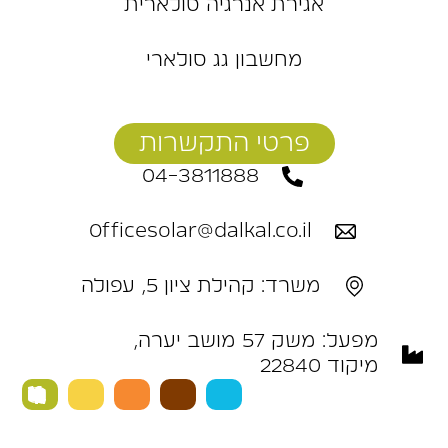
אגירת אנרגיה סולארית
מחשבון גג סולארי
פרטי התקשרות
04-3811888
Officesolar@dalkal.co.il
משרד: קהילת ציון 5, עפולה
מפעל: ‬משק‭ ‬57‭ ‬מושב‭ ‬יערה,
מיקוד 22840 ‭