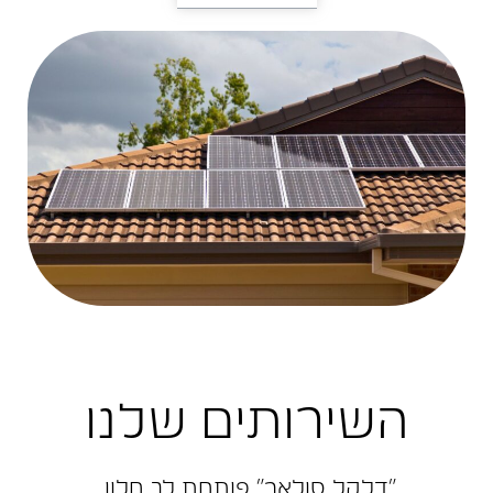
השירותים שלנו
״דלקל ‬סולאר״‭ ‬פותחת‭ ‬לך‭ ‬חלון‭ ‬