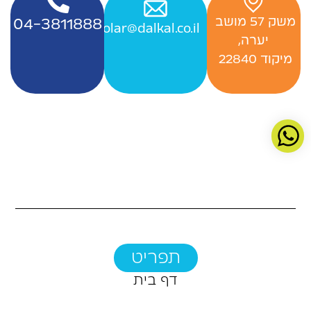
‬משק‭ ‬57‭ ‬מושב‭ ‬
04-3811888
Officesolar@dalkal.co.il
יערה,
‬מיקוד 22840 ‭
תפריט
דף בית