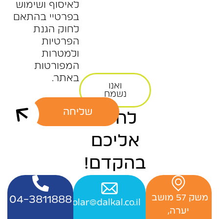
לאיסוף ושימוש
בפרטיי בהתאם
לחוק הגנת
הפרטיות
ולמטרות
המפורטות
באתר.
ואנו
נשמח
שליחה
לחזור
אליכם
בהקדם!
‬משק‭ ‬57‭ ‬מושב‭ ‬
04-3811888
Officesolar@dalkal.co.il
יערה,