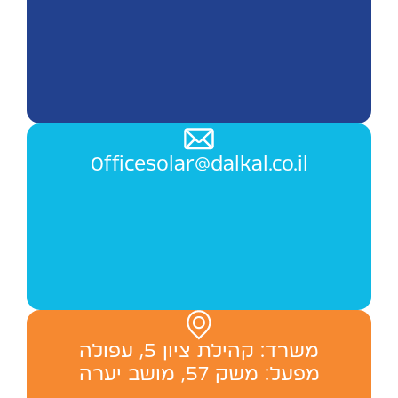
Officesolar@dalkal.co.il
משרד: ‬קהילת ציון 5, עפולה
מפעל: משק 57, מושב יערה