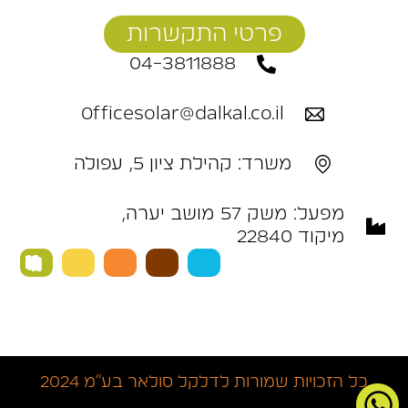
פרטי התקשרות
04-3811888
Officesolar@dalkal.co.il
משרד: קהילת ציון 5, עפולה
מפעל: ‬משק‭ ‬57‭ ‬מושב‭ ‬יערה,
מיקוד 22840 ‭
כל הזכויות שמורות לדלקל סולאר בע״מ 2024