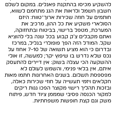
להשקיע מכיסו בהתקנת פאנלים. במקום לשלם
חשבון חשמל ולראות את הגג מתחמם לשווא,
חותמים על חוזה שכירות ארוך־טווח: היזם
הסולארי משקיע את כל ההון, מרכיב את
המערכת, מטפל ברישוי, בביטוח ובתחזוקה,
ואתם מקבלים צ׳ק קבוע בכל שנה בלי להוציא
שקל. המודל הזה הפך פופולרי בגליל, במרכז
ובדרום כי הוא מציע תשואה של 7-10 אחוז על
נכס שלא נדרש בו שיפוץ יקר; למעשה, זו אולי
ההשקעה הכי עצלה בשוק: אין דיירים להתעסק
איתם, אין בלאי פנימי, והשמש לעולם לא
מפספסת תשלום. בשנים האחרונות חתמו מאות
חקלאים ויזמי תעשייה על חוזי שכירות כאלה,
ובזכות תהליך רישוי מקוצר הפכו גגות ריקים
למקור הכנסה פסיבי שמממן ציוד חדש, פיתוח
משק וגם קצת חופשות משפחתיות.