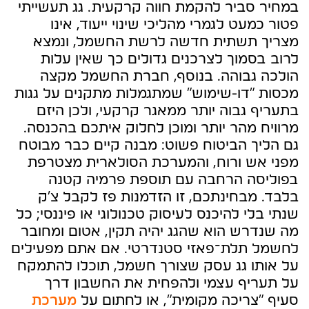
במחיר סביר להקמת חווה קרקעית. גג תעשייתי
פטור כמעט לגמרי מהליכי שינוי ייעוד, אינו
מצריך תשתית חדשה לרשת החשמל, ונמצא
לרוב בסמוך לצרכנים גדולים כך שאין עלות
הולכה גבוהה. בנוסף, חברת החשמל מקצה
מכסות “דו-שימוש” שמתגמלות מתקנים על גגות
בתעריף גבוה יותר ממאגר קרקעי, ולכן היזם
מרוויח מהר יותר ומוכן לחלוק איתכם בהכנסה.
גם הליך הביטוח פשוט: מבנה קיים כבר מבוטח
מפני אש ורוח, והמערכת הסולארית מצטרפת
בפוליסה הרחבה עם תוספת פרמיה קטנה
בלבד. מבחינתכם, זו הזדמנות פז לקבל צ’ק
שנתי בלי להיכנס לעיסוק טכנולוגי או פיננסי; כל
מה שנדרש הוא שהגג יהיה תקין, אטום ומחובר
לחשמל תלת־פאזי סטנדרטי. אם אתם מפעילים
על אותו גג עסק שצורך חשמל, תוכלו להתמקח
על תעריף עצמי ולהפחית את החשבון דרך
סעיף “צריכה מקומית”, או לחתום על
מערכת