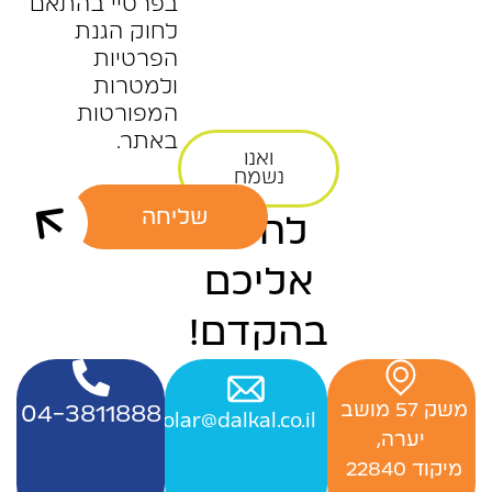
בפרטיי בהתאם
לחוק הגנת
הפרטיות
ולמטרות
המפורטות
באתר.
ואנו
נשמח
שליחה
לחזור
אליכם
בהקדם!
‬משק‭ ‬57‭ ‬מושב‭ ‬
04-3811888
Officesolar@dalkal.co.il
יערה,
‬מיקוד 22840 ‭