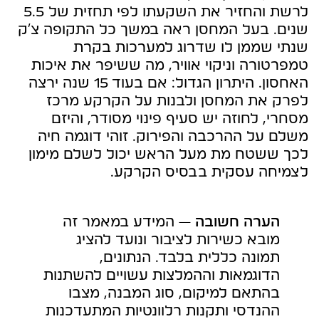
לרשת והחזיר את השקעתו לפי תחזית של 5.5
שנים. בעל המחסן ראה במשך כל התקופה צ’ק
שנתי שממן לו שדרוג למערכות בקרת
טמפרטורה וניקוי אוויר, מה ששיפר את איכות
האחסון. היתרון הגדול: אם בעוד 15 שנה ירצה
לפרק את המחסן ולבנות על הקרקע מרכז
מסחרי, לחוזה יש סעיף פינוי מסודר, והיזם
משלם על ההרכבה והפירוק. זוהי דוגמה חיה
לכך ששטח מת מעל הראש יכול לשלם מימון
לצמיחה עסקית בבסיס הקרקע.
הערה חשובה
— המידע במאמר זה
מובא כשירות לציבור ונועד להציג
תמונה כללית בלבד. הנתונים,
הדוגמאות וההמלצות עשויים להשתנות
בהתאם למיקום, סוג המבנה, מצבו
ההנדסי ותקנות רלוונטיות המתעדכנות