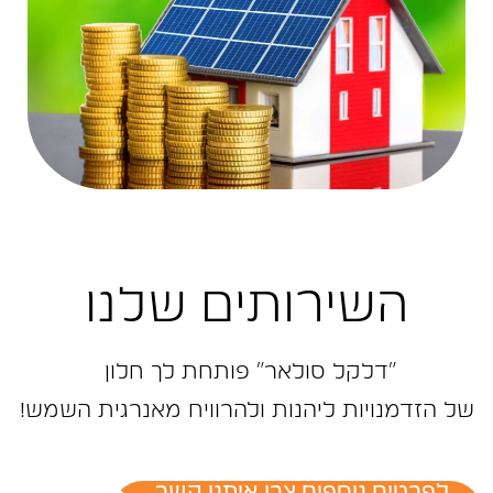
השירותים שלנו
״דלקל ‬סולאר״‭ ‬פותחת‭ ‬לך‭ ‬חלון‭ ‬
של‭ ‬הזדמנויות‭ ‬ליהנות‭ ‬ולהרוויח‭ ‬מאנרגית‭ ‬השמש‭!‬
לפרטים נוספים צרו איתנו קשר