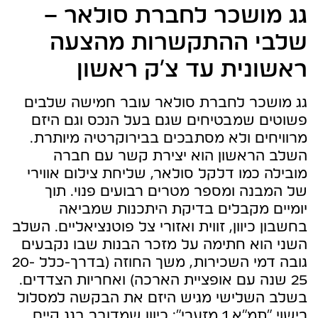
גג מושכר לחברת סולאר –
שלבי ההתקשרות מהצעה
ראשונית עד צ׳ק ראשון
גג מושכר לחברת סולאר עובר חמישה שלבים
פשוטים שמבטיחים שגם בעל הנכס וגם היזם
מרוויחים ולא מסתבכים בבירוקרטיה מיותרת.
השלב הראשון הוא יצירת קשר עם חברה
מובילה כמו דלקל סולאר, שליחת צילום אווירי
של המבנה ומספר מטרים רבועים פנוי. תוך
יומיים מקבלים בדיקת היתכנות שמביאה
בחשבון כיוון, זווית ואזורי צל פוטנציאליים. השלב
השני הוא חתימה על מזכר הבנות שבו נקבעים
גובה דמי השכירות, משך החוזה (בדרך-כלל 20-
25 שנה עם אופציית הארכה) ואחריות הצדדים.
בשלב השלישי מגיש היזם את הבקשה למסלול
רישוי “תמ״א 1 מזערי”: כיוון שמדובר בגג קיים,