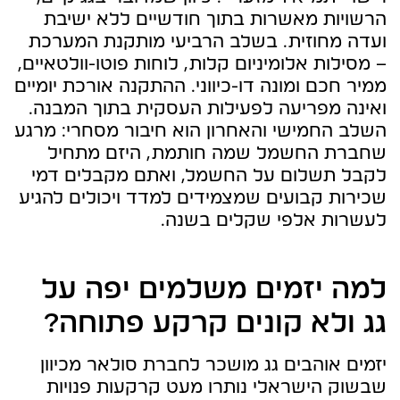
הרשויות מאשרות בתוך חודשיים ללא ישיבת
ועדה מחוזית. בשלב הרביעי מותקנת המערכת
– מסילות אלומיניום קלות, לוחות פוטו-וולטאיים,
ממיר חכם ומונה דו-כיווני. ההתקנה אורכת יומיים
ואינה מפריעה לפעילות העסקית בתוך המבנה.
השלב החמישי והאחרון הוא חיבור מסחרי: מרגע
שחברת החשמל שמה חותמת, היזם מתחיל
לקבל תשלום על החשמל, ואתם מקבלים דמי
שכירות קבועים שמצמידים למדד ויכולים להגיע
לעשרות אלפי שקלים בשנה.
למה יזמים משלמים יפה על
גג ולא קונים קרקע פתוחה?
יזמים אוהבים גג מושכר לחברת סולאר מכיוון
שבשוק הישראלי נותרו מעט קרקעות פנויות