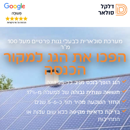
מערכת סולארית לבעלי גגות פרטיים מעל 100
מ"ר
הפכו את הגג למקור
הכנסה
הגג הופך לנכס מניב
לכ-25 שנה
תשואה שנתית גבוהה
של למעלה מ-17%
החזר השקעה מהיר
תוך כ-5-6 שנים
בדיקת כדאיות מקיפה
ללא שום עלות או
התחייבות