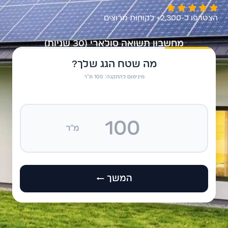
הצטרפו ל-2,300+ לקוחות מרוצים
מחשבון תשואה סולארי (30 שניות)
מה שטח הגג שלך?
מינימום להתקנה: 100 מ"ר
מ"ר
המשך ←