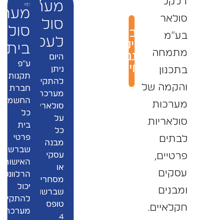
דלקל
מערכות
מערכ
סולאר
סולאריות
סולאר
קבלו
בע"מ
לעסקים
בדיקת
ביתיו
מתמחה
גג
היום
ע"פ
בחינם
בתכנון
ניתן
תקנות
להתקין
והקמה של
חברת
מערכת
החשמל
מערכות
סולארית
כל
על
סולאריות
בית
כל
פרטי
לבתים
מבנה
שברשותו
פרטיים,
עסקי
האישורים
או
עסקים
הרלוונטים
מסחרי
יכול
ומבנים
שברשותו
להתקין
טופס
חקלאיים.
מערכת
4